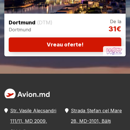
De la
Dortmund
(DTM)
31€
Dortmund
Vreau oferte!
Str. Vasile Alecsandri
Strada Ștefan cel Mare
111/11, MD 2009,
28, MD-3101, Bălți