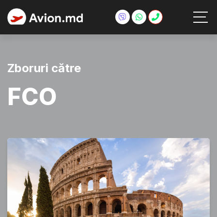
Zboruri către
FCO