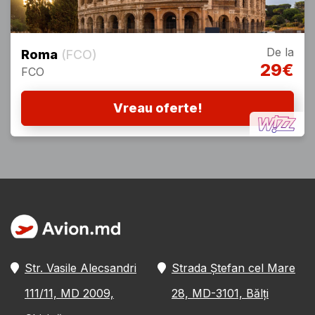
De la
Roma
(FCO)
29€
FCO
Vreau oferte!
Str. Vasile Alecsandri
Strada Ștefan cel Mare
111/11, MD 2009,
28, MD-3101, Bălți