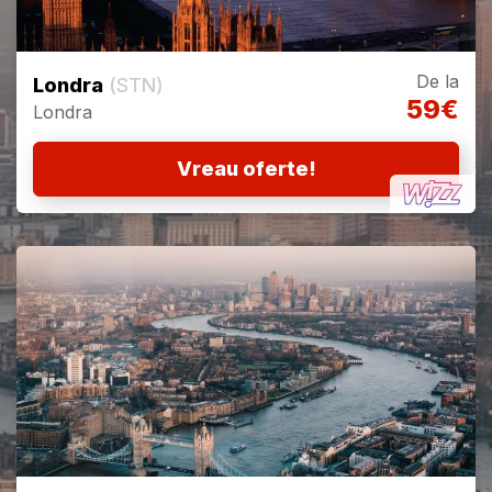
De la
Londra
(STN)
59€
Londra
Vreau oferte!