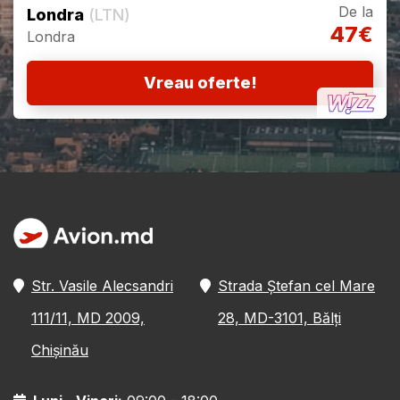
De la
Londra
(LTN)
47€
Londra
Vreau oferte!
Str. Vasile Alecsandri
Strada Ștefan cel Mare
111/11, MD 2009,
28, MD-3101, Bălți
Chișinău