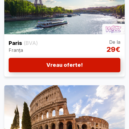
De la
Paris
(BVA)
29€
Franța
Vreau oferte!