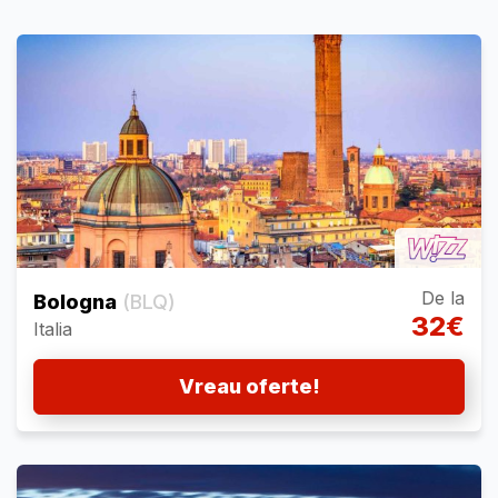
De la
Bologna
(BLQ)
32€
Italia
Vreau oferte!