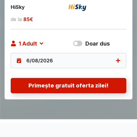
HiSky
de la
85€
1
Adult
Doar dus
Primește gratuit oferta zilei!