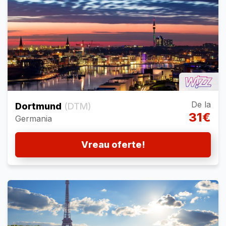
De la
Dortmund
(DTM)
31€
Germania
Vreau oferte!