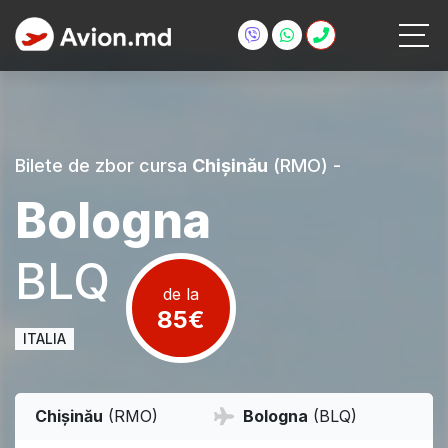
Bilete de zbor cursa
Chișinău
(RMO) -
Bologna
BLQ
de la
85€
ITALIA
Chișinău
(RMO)
Bologna
(BLQ)