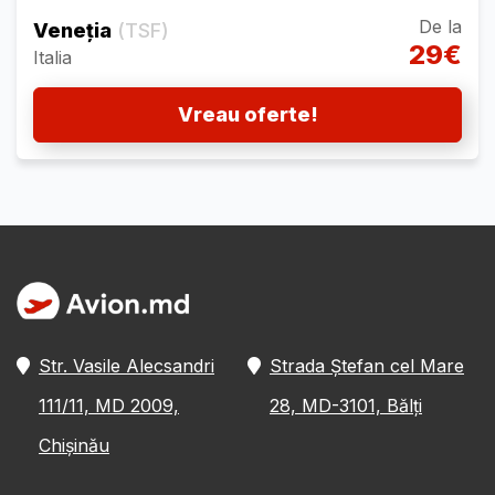
De la
Veneția
(TSF)
29€
Italia
Vreau oferte!
Str. Vasile Alecsandri
Strada Ștefan cel Mare
111/11, MD 2009,
28, MD-3101, Bălți
Chișinău