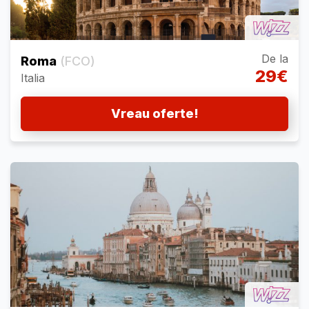
De la
Roma
(FCO)
29€
Italia
Vreau oferte!