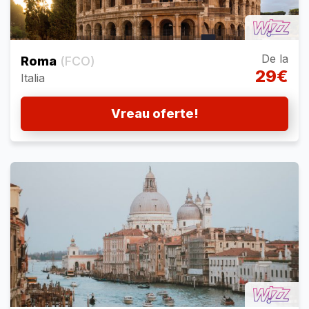
De la
Roma
(FCO)
29€
Italia
Vreau oferte!