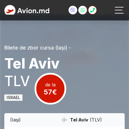
Bilete de zbor cursa
(Iași) -
Tel Aviv
TLV
de la
57€
ISRAEL
(Iași)
Tel Aviv
(TLV)