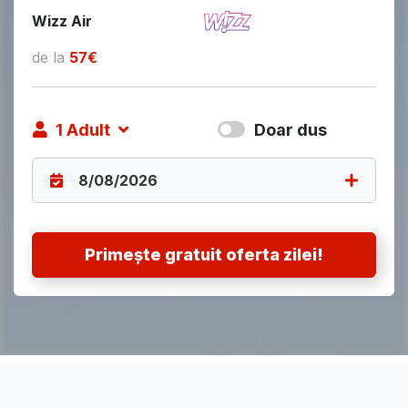
Wizz Air
de la
57€
1
Adult
Doar dus
Primește gratuit oferta zilei!