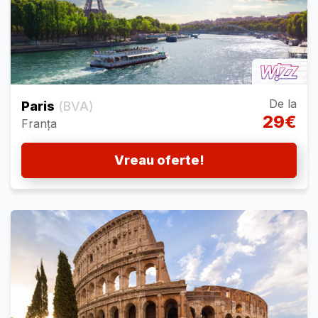
De la
Paris
(BVA)
29€
Franța
Vreau oferte!