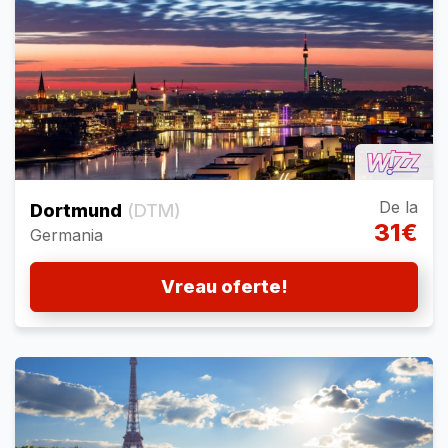
De la
Dortmund
(DTM)
31€
Germania
Vreau oferte!