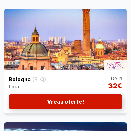
De la
Bologna
(BLQ)
32€
Italia
Vreau oferte!