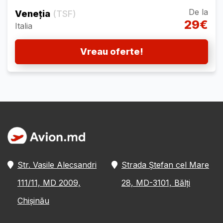
De la
Veneția
(TSF)
29€
Italia
Vreau oferte!
Str. Vasile Alecsandri
Strada Ștefan cel Mare
111/11, MD 2009,
28, MD-3101, Bălți
Chișinău